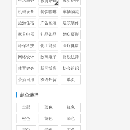
生活服务
母婴护理
教育培训
机械设备
餐饮咖啡
车辆物流
旅游住宿
广告包装
建筑装修
家具电器
礼品饰品
婚庆摄影
环保科技
化工能源
医疗健康
网络设计
数码电子
财税法律
体育健身
新闻博客
协会组织
茶酒日用
双语外贸
单页
颜色选择
全部
蓝色
红色
橙色
黄色
绿色
黑白
紫色
灰色