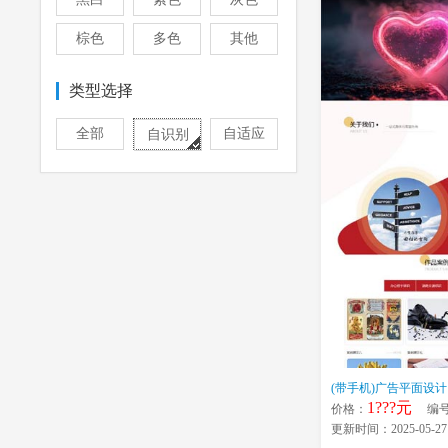
棕色
多色
其他
类型选择
全部
自适应
自识别
1???元
价格：
编号：
更新时间：2025-05-27