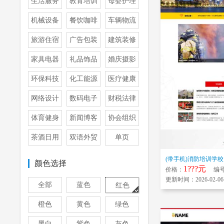
生活服务
教育培训
母婴护理
机械设备
餐饮咖啡
车辆物流
旅游住宿
广告包装
建筑装修
家具电器
礼品饰品
婚庆摄影
环保科技
化工能源
医疗健康
网络设计
数码电子
财税法律
体育健身
新闻博客
协会组织
茶酒日用
双语外贸
单页
颜色选择
1???元
价格：
编号：
更新时间：2026-02-06
全部
蓝色
红色
橙色
黄色
绿色
黑白
紫色
灰色