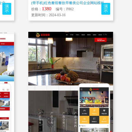
(带手机)阳光房定制车棚雨棚膜结构钢结构企业网站模板 展台货架货柜玻璃阳...
(带手机)红色餐馆餐饮早餐类公司企业网站模板 特色小吃加盟店公司网站源码...
演
演
1380
价格：
编号：P862
示
示
更新时间：2024-03-16